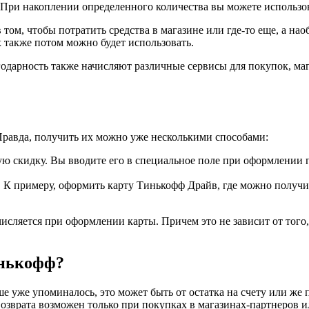
 При накоплении определенного количества вы можете использо
 в том, чтобы потратить средства в магазине или где-то еще, а н
 также потом можно будет использовать.
годарность также начисляют различные сервисы для покупок, маг
Правда, получить их можно уже несколькими способами:
ю скидку. Вы вводите его в специальное поле при оформлении п
. К примеру, оформить карту Тинькофф Драйв, где можно получи
числяется при оформлении карты. Причем это не зависит от тог
инькофф?
 уже упоминалось, это может быть от остатка на счету или же 
озврата возможен только при покупках в магазинах-партнеров 