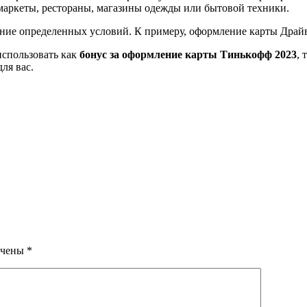
рмаркеты, рестораны, магазины одежды или бытовой техники.
ние определенных условий. К примеру, оформление карты Драйв
использовать как
бонус за оформление карты Тинькофф 2023
, 
ля вас.
ечены
*