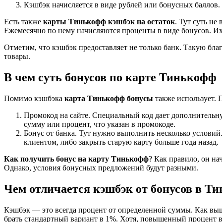
Кэшбэк начисляется в виде рублей или бонусных баллов.
Есть также
карты Тинькофф кэшбэк на остаток
. Тут суть не
Ежемесячно по нему начисляются проценты в виде бонусов. Их
Отметим, что кэшбэк предоставляет не только банк. Такую бла
товары.
В чем суть бонусов по карте Тинькофф
Помимо кэшбэка
карта Тинькофф бонусы
также использует. 
Промокод на сайте. Специальный код дает дополнительну
сумму или процент, что указан в промокоде.
Бонус от банка. Тут нужно выполнить несколько условий
клиентом, либо закрыть старую карту больше года назад.
Как получить бонус на карту Тинькофф
? Как правило, он на
Однако, условия бонусных предложений будут разными.
Чем отличается кэшбэк от бонусов в Т
Кэшбэк — это всегда процент от определенной суммы. Как выше
брать стандартный вариант в 1%. Хотя, повышенный процент в