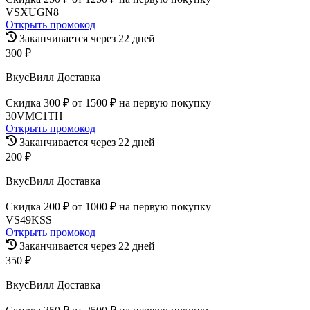
VSXUGN8
Открыть промокод
Заканчивается через 22 дней
300 ₽
ВкусВилл Доставка
Скидка 300 ₽ от 1500 ₽ на первую покупку
30VMC1TH
Открыть промокод
Заканчивается через 22 дней
200 ₽
ВкусВилл Доставка
Скидка 200 ₽ от 1000 ₽ на первую покупку
VS49KSS
Открыть промокод
Заканчивается через 22 дней
350 ₽
ВкусВилл Доставка