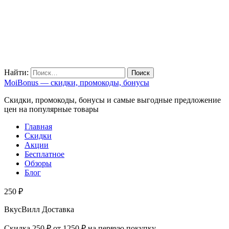
Найти:
MoiBonus — скидки, промокоды, бонусы
Скидки, промокоды, бонусы и самые выгодные предложение
цен на популярные товары
Главная
Скидки
Акции
Бесплатное
Обзоры
Блог
250 ₽
ВкусВилл Доставка
Скидка 250 ₽ от 1250 ₽ на первую покупку