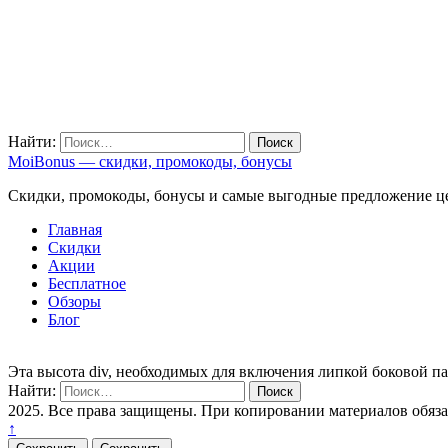
Найти:
MoiBonus — скидки, промокоды, бонусы
Скидки, промокоды, бонусы и самые выгодные предложение ц
Главная
Скидки
Акции
Бесплатное
Обзоры
Блог
Эта высота div, необходимых для включения липкой боковой п
Найти:
2025. Все права защищены. При копировании материалов обяз
↑