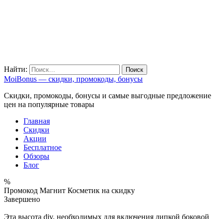
Найти:
MoiBonus — скидки, промокоды, бонусы
Скидки, промокоды, бонусы и самые выгодные предложение
цен на популярные товары
Главная
Скидки
Акции
Бесплатное
Обзоры
Блог
%
Промокод Магнит Косметик на скидку
Завершено
Эта высота div, необходимых для включения липкой боковой