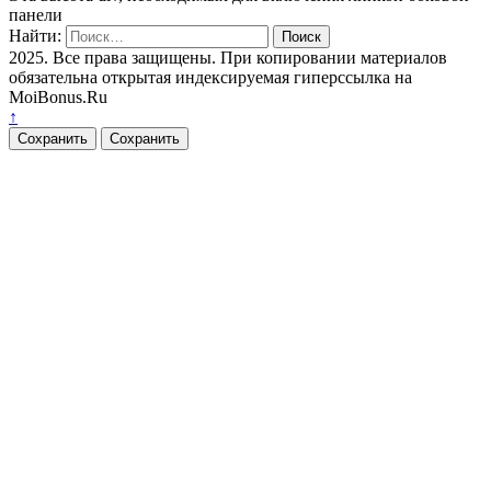
панели
Найти:
2025. Все права защищены. При копировании материалов
обязательна открытая индексируемая гиперссылка на
MoiBonus.Ru
↑