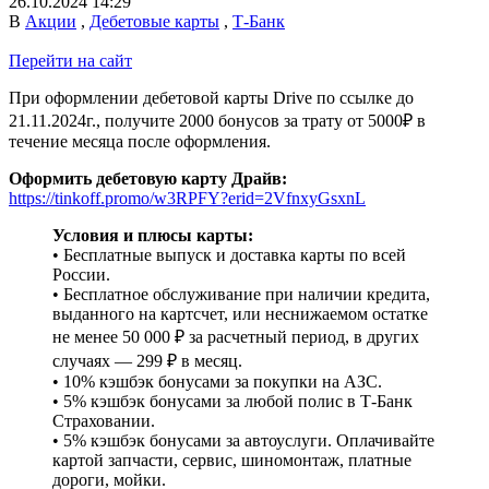
26.10.2024 14:29
В
Акции
,
Дебетовые карты
,
Т-Банк
Перейти на сайт
При оформлении дебетовой карты Drive по ссылке до
21.11.2024г., получите 2000 бонусов за трату от 5000₽ в
течение месяца после оформления.
Оформить дебетовую карту Драйв:
https://tinkoff.promo/w3RPFY?erid=2VfnxyGsxnL
Условия и плюсы карты:
• Бесплатные выпуск и доставка карты по всей
России.
• Бесплатное обслуживание при наличии кредита,
выданного на картсчет, или неснижаемом остатке
не менее 50 000 ₽ за расчетный период, в других
случаях — 299 ₽ в месяц.
• 10% кэшбэк бонусами за покупки на АЗС.
• 5% кэшбэк бонусами за любой полис в Т-Банк
Страховании.
• 5% кэшбэк бонусами за автоуслуги. Оплачивайте
картой запчасти, сервис, шиномонтаж, платные
дороги, мойки.